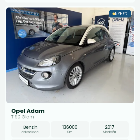
NYHED
Opel Adam
T 90 Glam
Benzin
136000
2017
drivmiddel
Km.
Modelår