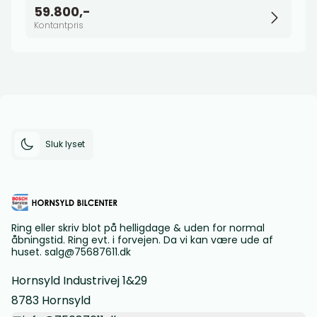
59.800,-
Kontantpris
Sluk lyset
Ring eller skriv blot på helligdage & uden for normal
åbningstid. Ring evt. i forvejen. Da vi kan være ude af
huset. salg@75687611.dk
Hornsyld Industrivej 1&29
8783 Hornsyld