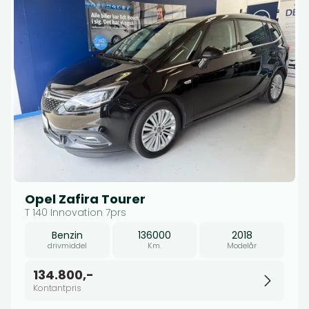
Opel Zafira Tourer
T 140 Innovation 7prs
Benzin
136000
2018
drivmiddel
Km.
Modelår
134.800,-
Kontantpris