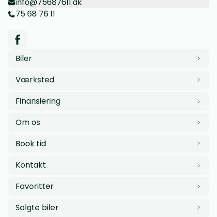
info@75687611.dk
75 68 76 11
Biler
Værksted
Finansiering
Om os
Book tid
Kontakt
Favoritter
Solgte biler