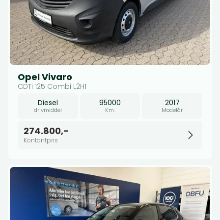
Opel Vivaro
CDTi 125 Combi L2H1
Diesel
95000
2017
drivmiddel
Km.
Modelår
274.800,-
Kontantpris