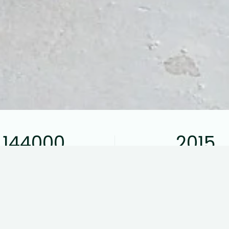
144000
2015
Kilometer kørt
Modelår