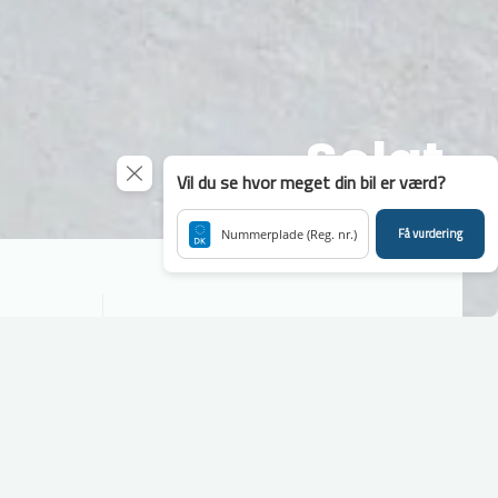
Solgt
Vil du se hvor meget din bil er værd?
Få vurdering
Nummerplade (Reg. nr.)
Rækkevidde