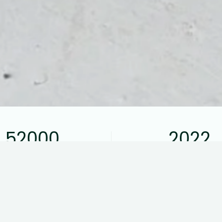
52000
2022
Kilometer kørt
Modelår