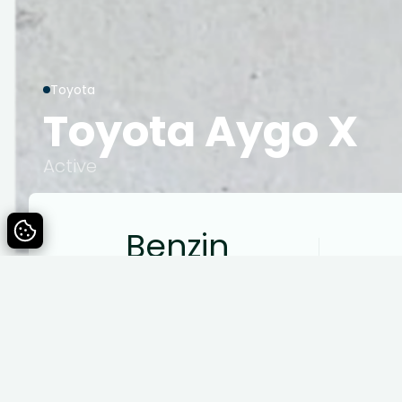
Toyota
Toyota Aygo X
Active
Benzin
Drivmiddel
Specifikationer