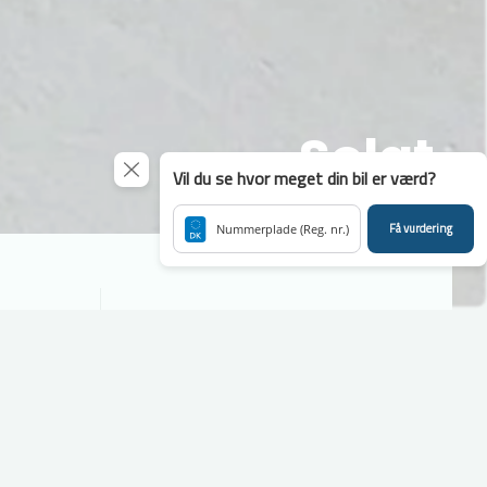
Solgt
Vil du se hvor meget din bil er værd?
Få vurdering
Nummerplade (Reg. nr.)
Rækkevidde